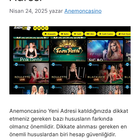
Nisan 24, 2025
yazar
Anemoncasino
Anemoncasino Yeni Adresi katıldığınızda dikkat
etmeniz gereken bazı hususların farkında
olmanız önemlidir. Dikkate alınması gereken en
önemli hususlardan biri hesap güvenliğidir.