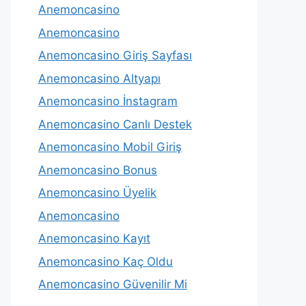
Anemoncasino
Anemoncasino
Anemoncasino Giriş Sayfası
Anemoncasino Altyapı
Anemoncasino İnstagram
Anemoncasino Canlı Destek
Anemoncasino Mobil Giriş
Anemoncasino Bonus
Anemoncasino Üyelik
Anemoncasino
Anemoncasino Kayıt
Anemoncasino Kaç Oldu
Anemoncasino Güvenilir Mi